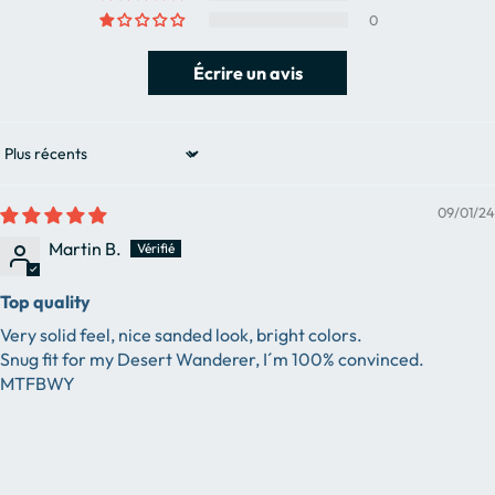
0
Écrire un avis
Sort by
09/01/24
Martin B.
Top quality
Very solid feel, nice sanded look, bright colors.
Snug fit for my Desert Wanderer, I´m 100% convinced.
MTFBWY