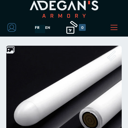
FR
EN
0